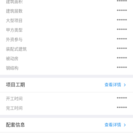
建筑面积
*****
建筑层数
*****
大型项目
*****
甲方类型
*****
外资参与
*****
装配式建筑
*****
被动房
*****
钢结构
*****
项目工期
查看详情
开工时间
*****
完工时间
*****
配套信息
查看详情