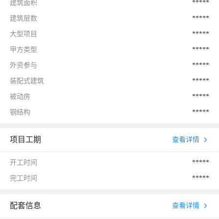
建筑面积
*****
建筑层数
*****
大型项目
*****
甲方类型
*****
外资参与
*****
装配式建筑
*****
被动房
*****
钢结构
*****
项目工期
查看详情
开工时间
*****
完工时间
*****
配套信息
查看详情