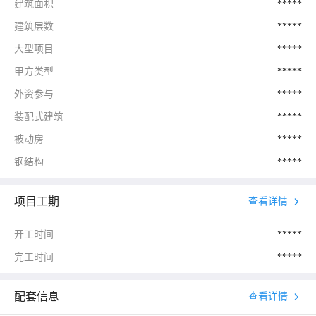
建筑面积
*****
建筑层数
*****
大型项目
*****
甲方类型
*****
外资参与
*****
装配式建筑
*****
被动房
*****
钢结构
*****
项目工期
查看详情
开工时间
*****
完工时间
*****
配套信息
查看详情