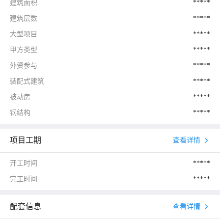
建筑面积
*****
建筑层数
*****
大型项目
*****
甲方类型
*****
外资参与
*****
装配式建筑
*****
被动房
*****
钢结构
*****
项目工期
查看详情
开工时间
*****
完工时间
*****
配套信息
查看详情