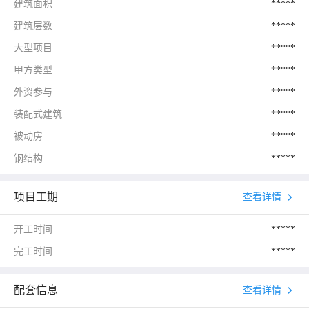
建筑面积
*****
建筑层数
*****
大型项目
*****
甲方类型
*****
外资参与
*****
装配式建筑
*****
被动房
*****
钢结构
*****
项目工期
查看详情
开工时间
*****
完工时间
*****
配套信息
查看详情