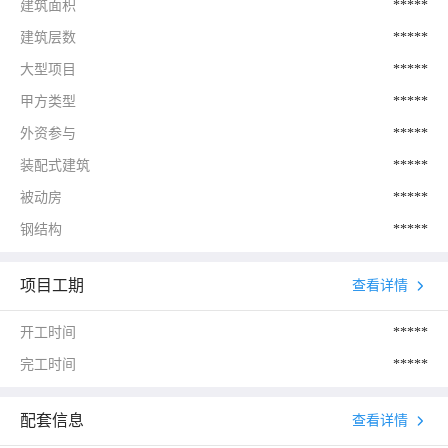
建筑面积
*****
建筑层数
*****
大型项目
*****
甲方类型
*****
外资参与
*****
装配式建筑
*****
被动房
*****
钢结构
*****
项目工期
查看详情
开工时间
*****
完工时间
*****
配套信息
查看详情