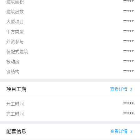
建筑面积
*****
建筑层数
*****
大型项目
*****
甲方类型
*****
外资参与
*****
装配式建筑
*****
被动房
*****
钢结构
*****
项目工期
查看详情
开工时间
*****
完工时间
*****
配套信息
查看详情