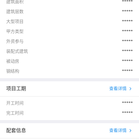
建筑面积
*****
建筑层数
*****
大型项目
*****
甲方类型
*****
外资参与
*****
装配式建筑
*****
被动房
*****
钢结构
*****
项目工期
查看详情
开工时间
*****
完工时间
*****
配套信息
查看详情