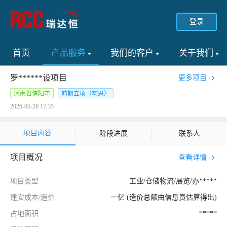
登录
首页
产品服务
我们的客户
关于我们
罗******设项目
更多项目
河南省信阳市
前期立项（构思）
2026-05-26 17:35
项目内容
阶段进展
联系人
项目概况
查看详情
项目类型
工业/仓储物流/展览/办*****
建安成本/造价
一亿 (造价总额由信息员估算得出)
占地面积
*****