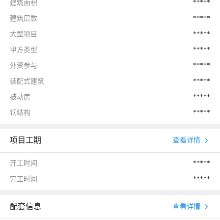
建筑面积
*****
建筑层数
*****
大型项目
*****
甲方类型
*****
外资参与
*****
装配式建筑
*****
被动房
*****
钢结构
*****
项目工期
查看详情
开工时间
*****
完工时间
*****
配套信息
查看详情