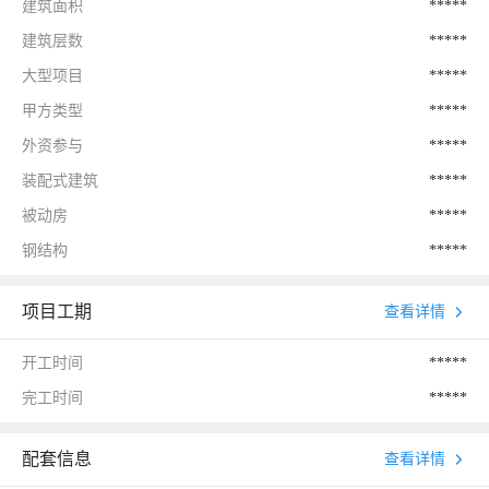
建筑面积
*****
建筑层数
*****
大型项目
*****
甲方类型
*****
外资参与
*****
装配式建筑
*****
被动房
*****
钢结构
*****
项目工期
查看详情
开工时间
*****
完工时间
*****
配套信息
查看详情