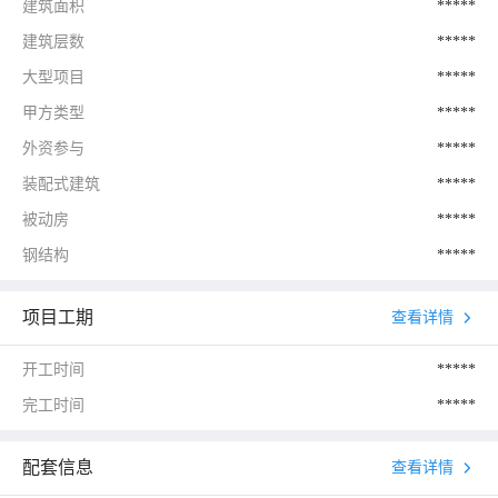
建筑面积
*****
建筑层数
*****
大型项目
*****
甲方类型
*****
外资参与
*****
装配式建筑
*****
被动房
*****
钢结构
*****
项目工期
查看详情
开工时间
*****
完工时间
*****
配套信息
查看详情