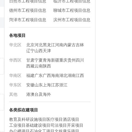
日照市工程项目信息
临沂市工程项目信息
德州市工程项目信息
聊城市工程项目信息
菏泽市工程项目信息
滨州市工程项目信息
各地项目
华北区
北京
河北
黑龙江
河南
内蒙古
吉林
辽宁
山西
天津
华西区
甘肃
宁夏
青海
新疆
重庆
贵州
四川
西藏
云南
陕西
华南区
福建
广东
广西
海南
湖北
湖南
江西
华东区
安徽
山东
上海
江苏
浙江
其他
港澳台及海外
各类拟在建项目
教育及科研设施项目
医疗项目
酒店项目
工业项目
基础建设项目
司法项目
开采项目
办公楼项目
石油化工项目
文娱康乐项目