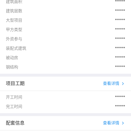
建筑面积
*****
建筑层数
*****
大型项目
*****
甲方类型
*****
外资参与
*****
装配式建筑
*****
被动房
*****
钢结构
*****
项目工期
查看详情
开工时间
*****
完工时间
*****
配套信息
查看详情