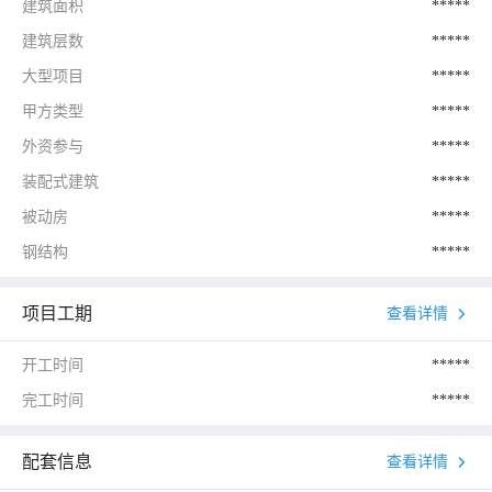
建筑面积
*****
建筑层数
*****
大型项目
*****
甲方类型
*****
外资参与
*****
装配式建筑
*****
被动房
*****
钢结构
*****
项目工期
查看详情
开工时间
*****
完工时间
*****
配套信息
查看详情