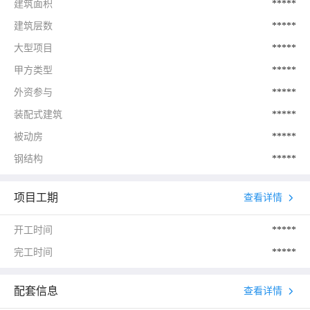
建筑面积
*****
建筑层数
*****
大型项目
*****
甲方类型
*****
外资参与
*****
装配式建筑
*****
被动房
*****
钢结构
*****
项目工期
查看详情
开工时间
*****
完工时间
*****
配套信息
查看详情