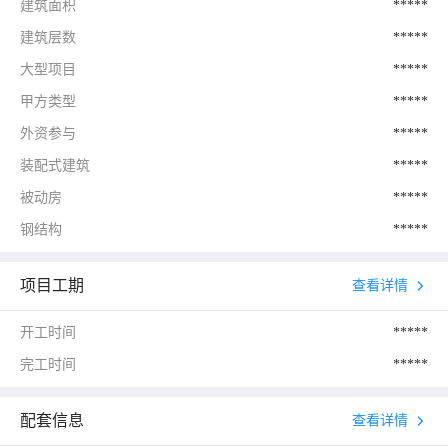
建筑面积
*****
建筑层数
*****
大型项目
*****
甲方类型
*****
外资参与
*****
装配式建筑
*****
被动房
*****
钢结构
*****
项目工期
查看详情
开工时间
*****
完工时间
*****
配套信息
查看详情