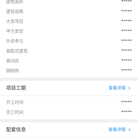
建筑面积
*****
建筑层数
*****
大型项目
*****
甲方类型
*****
外资参与
*****
装配式建筑
*****
被动房
*****
钢结构
*****
项目工期
查看详情
开工时间
*****
完工时间
*****
配套信息
查看详情