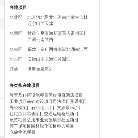
各地项目
华北区
北京
河北
黑龙江
河南
内蒙古
吉林
辽宁
山西
天津
华西区
甘肃
宁夏
青海
新疆
重庆
贵州
四川
西藏
云南
陕西
华南区
福建
广东
广西
海南
湖北
湖南
江西
华东区
安徽
山东
上海
江苏
浙江
其他
港澳台及海外
各类拟在建项目
教育及科研设施项目
医疗项目
酒店项目
工业项目
基础建设项目
司法项目
开采项目
办公楼项目
石油化工项目
文娱康乐项目
住宅项目
零售项目
交通运输枢纽项目
展览项目
公用事业设施项目
社区项目
停车场项目
园林绿化项目
电力项目
仓储物流项目