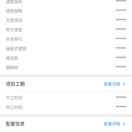
建筑面积
*****
建筑层数
*****
大型项目
*****
甲方类型
*****
外资参与
*****
装配式建筑
*****
被动房
*****
钢结构
*****
项目工期
查看详情
开工时间
*****
完工时间
*****
配套信息
查看详情