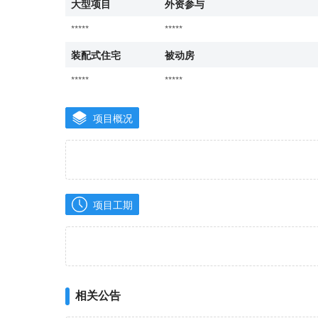
大型项目
外资参与
*****
*****
装配式住宅
被动房
*****
*****
项目概况
项目工期
相关公告