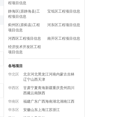
程项目信息
静海区(原静海县)工
宝坻区工程项目信息
程项目信息
蓟州区(原蓟县)工程
河东区工程项目信息
项目信息
河西区工程项目信息
南开区工程项目信息
经济技术开发区工程
项目信息
各地项目
华北区
北京
河北
黑龙江
河南
内蒙古
吉林
辽宁
山西
天津
华西区
甘肃
宁夏
青海
新疆
重庆
贵州
四川
西藏
云南
陕西
华南区
福建
广东
广西
海南
湖北
湖南
江西
华东区
安徽
山东
上海
江苏
浙江