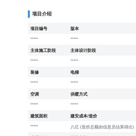
项目介绍
项目编号
版本
*****
*****
主体施工阶段
主体设计阶段
*****
*****
装修
电梯
*****
*****
空调
供暖方式
*****
*****
建筑面积
建安成本/造价
*****
八亿 (造价总额由信息员估算得出)