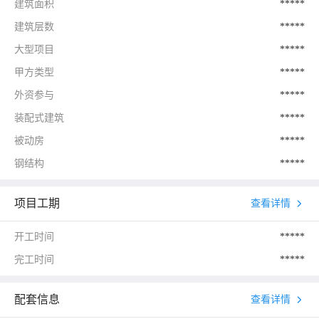
建筑面积
*****
建筑层数
*****
大型项目
*****
甲方类型
*****
外资参与
*****
装配式建筑
*****
被动房
*****
钢结构
*****
项目工期
查看详情
开工时间
*****
完工时间
*****
配套信息
查看详情