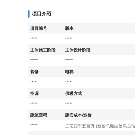
项目介绍
项目编号
版本
*****
*****
主体施工阶段
主体设计阶段
*****
*****
装修
电梯
*****
*****
空调
供暖方式
*****
*****
建筑面积
建安成本/造价
*****
二亿四千五百万 (造价总额由信息员估