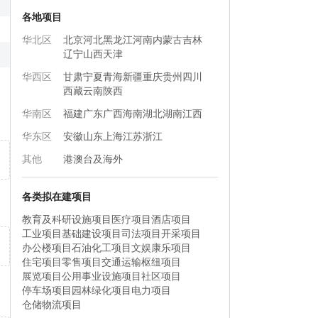
各地项目
华北区
北京
河北
黑龙江
河南
内蒙古
吉林
辽宁
山西
天津
华西区
甘肃
宁夏
青海
新疆
重庆
贵州
四川
西藏
云南
陕西
华南区
福建
广东
广西
海南
湖北
湖南
江西
华东区
安徽
山东
上海
江苏
浙江
其他
港澳台及海外
各类拟在建项目
教育及科研设施项目
医疗项目
酒店项目
工业项目
基础建设项目
司法项目
开采项目
办公楼项目
石油化工项目
文娱康乐项目
住宅项目
零售项目
交通运输枢纽项目
展览项目
公用事业设施项目
社区项目
停车场项目
园林绿化项目
电力项目
仓储物流项目