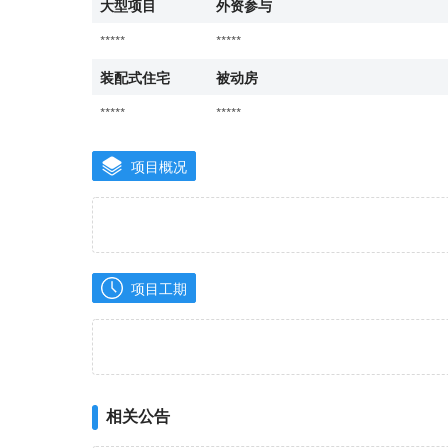
大型项目
外资参与
*****
*****
装配式住宅
被动房
*****
*****
项目概况
项目工期
相关公告