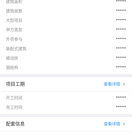
建筑面积
*****
建筑层数
*****
大型项目
*****
甲方类型
*****
外资参与
*****
装配式建筑
*****
被动房
*****
钢结构
*****
项目工期
查看详情
开工时间
*****
完工时间
*****
配套信息
查看详情