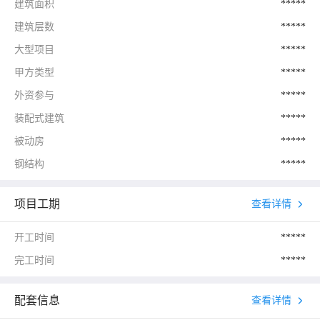
建筑面积
*****
建筑层数
*****
大型项目
*****
甲方类型
*****
外资参与
*****
装配式建筑
*****
被动房
*****
钢结构
*****
项目工期
查看详情
开工时间
*****
完工时间
*****
配套信息
查看详情