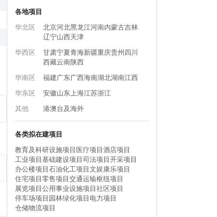
各地项目
华北区
北京
河北
黑龙江
河南
内蒙古
吉林
辽宁
山西
天津
华西区
甘肃
宁夏
青海
新疆
重庆
贵州
四川
西藏
云南
陕西
华南区
福建
广东
广西
海南
湖北
湖南
江西
华东区
安徽
山东
上海
江苏
浙江
其他
港澳台及海外
各类拟在建项目
教育及科研设施项目
医疗项目
酒店项目
工业项目
基础建设项目
司法项目
开采项目
办公楼项目
石油化工项目
文娱康乐项目
住宅项目
零售项目
交通运输枢纽项目
展览项目
公用事业设施项目
社区项目
停车场项目
园林绿化项目
电力项目
仓储物流项目