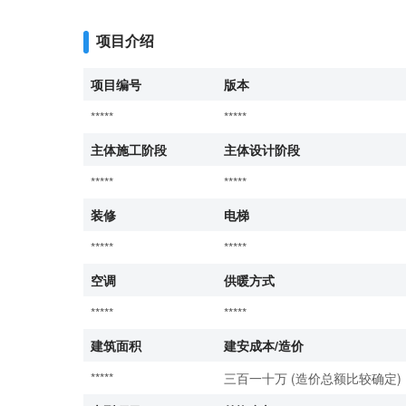
项目介绍
项目编号
版本
*****
*****
主体施工阶段
主体设计阶段
*****
*****
装修
电梯
*****
*****
空调
供暖方式
*****
*****
建筑面积
建安成本/造价
*****
三百一十万 (造价总额比较确定)