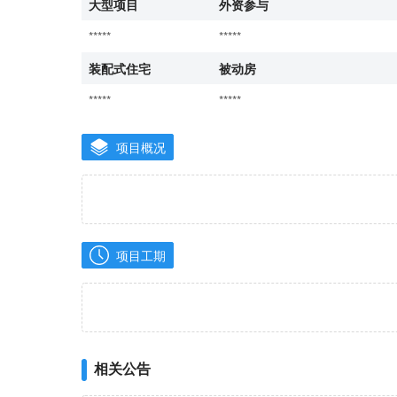
大型项目
外资参与
*****
*****
装配式住宅
被动房
*****
*****
项目概况
项目工期
相关公告