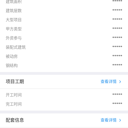
建筑面积
*****
建筑层数
*****
大型项目
*****
甲方类型
*****
外资参与
*****
装配式建筑
*****
被动房
*****
钢结构
*****
项目工期
查看详情
开工时间
*****
完工时间
*****
配套信息
查看详情