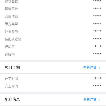
建筑面积
*****
建筑层数
*****
大型项目
*****
甲方类型
*****
外资参与
*****
装配式建筑
*****
被动房
*****
钢结构
*****
项目工期
查看详情
开工时间
*****
完工时间
*****
配套信息
查看详情