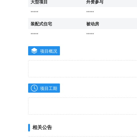
大型项目
外资参与
*****
*****
装配式住宅
被动房
*****
*****
项目概况
项目工期
相关公告