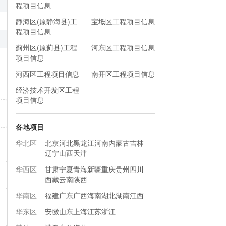
程项目信息
静海区(原静海县)工
宝坻区工程项目信息
程项目信息
蓟州区(原蓟县)工程
河东区工程项目信息
项目信息
河西区工程项目信息
南开区工程项目信息
经济技术开发区工程
项目信息
各地项目
华北区
北京
河北
黑龙江
河南
内蒙古
吉林
辽宁
山西
天津
华西区
甘肃
宁夏
青海
新疆
重庆
贵州
四川
西藏
云南
陕西
华南区
福建
广东
广西
海南
湖北
湖南
江西
华东区
安徽
山东
上海
江苏
浙江