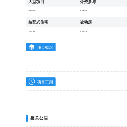
大型项目
外资参与
*****
*****
装配式住宅
被动房
*****
*****
项目概况
项目工期
相关公告