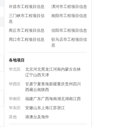
许昌市工程项目信息
漯河市工程项目信息
三门峡市工程项目信
南阳市工程项目信息
息
商丘市工程项目信息
信阳市工程项目信息
周口市工程项目信息
驻马店市工程项目信
息
各地项目
华北区
北京
河北
黑龙江
河南
内蒙古
吉林
辽宁
山西
天津
华西区
甘肃
宁夏
青海
新疆
重庆
贵州
四川
西藏
云南
陕西
华南区
福建
广东
广西
海南
湖北
湖南
江西
华东区
安徽
山东
上海
江苏
浙江
其他
港澳台及海外