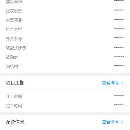
建筑面积
*****
建筑层数
*****
大型项目
*****
甲方类型
*****
外资参与
*****
装配式建筑
*****
被动房
*****
钢结构
*****
项目工期
查看详情
开工时间
*****
完工时间
*****
配套信息
查看详情