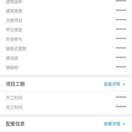
建筑面积
*****
建筑层数
*****
大型项目
*****
甲方类型
*****
外资参与
*****
装配式建筑
*****
被动房
*****
钢结构
*****
项目工期
查看详情
开工时间
*****
完工时间
*****
配套信息
查看详情