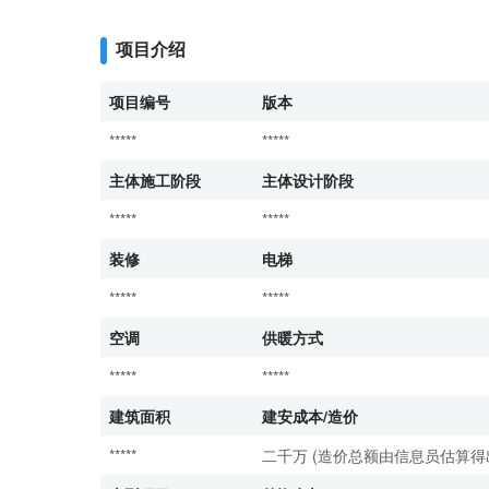
项目介绍
项目编号
版本
*****
*****
主体施工阶段
主体设计阶段
*****
*****
装修
电梯
*****
*****
空调
供暖方式
*****
*****
建筑面积
建安成本/造价
*****
二千万 (造价总额由信息员估算得