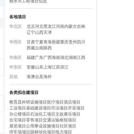
丽水市工程项目信息
各地项目
华北区
北京
河北
黑龙江
河南
内蒙古
吉林
辽宁
山西
天津
华西区
甘肃
宁夏
青海
新疆
重庆
贵州
四川
西藏
云南
陕西
华南区
福建
广东
广西
海南
湖北
湖南
江西
华东区
安徽
山东
上海
江苏
浙江
其他
港澳台及海外
各类拟在建项目
教育及科研设施项目
医疗项目
酒店项目
工业项目
基础建设项目
司法项目
开采项目
办公楼项目
石油化工项目
文娱康乐项目
住宅项目
零售项目
交通运输枢纽项目
展览项目
公用事业设施项目
社区项目
停车场项目
园林绿化项目
电力项目