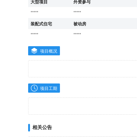
大型项目
外资参与
*****
*****
装配式住宅
被动房
*****
*****
项目概况
项目工期
相关公告