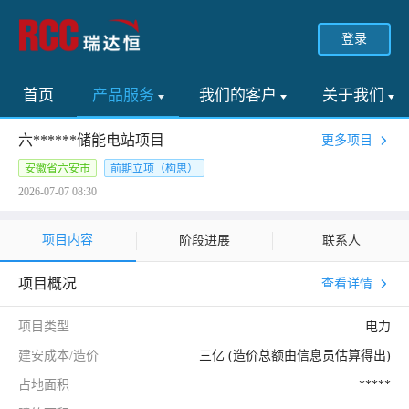
登录
首页
产品服务
我们的客户
关于我们
六******储能电站项目
更多项目
安徽省六安市
前期立项（构思）
2026-07-07 08:30
项目内容
阶段进展
联系人
项目概况
查看详情
项目类型
电力
建安成本/造价
三亿 (造价总额由信息员估算得出)
占地面积
*****