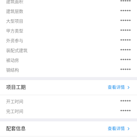
建筑面积
*****
建筑层数
*****
大型项目
*****
甲方类型
*****
外资参与
*****
装配式建筑
*****
被动房
*****
钢结构
*****
项目工期
查看详情
开工时间
*****
完工时间
*****
配套信息
查看详情