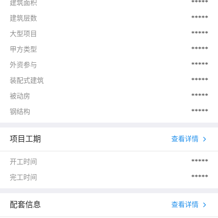
建筑面积
*****
建筑层数
*****
大型项目
*****
甲方类型
*****
外资参与
*****
装配式建筑
*****
被动房
*****
钢结构
*****
项目工期
查看详情
开工时间
*****
完工时间
*****
配套信息
查看详情