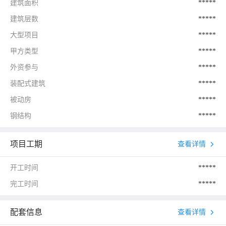
建筑面积
*****
建筑层数
*****
大型项目
*****
甲方类型
*****
外资参与
*****
装配式建筑
*****
被动房
*****
钢结构
*****
项目工期
查看详情
开工时间
*****
完工时间
*****
配套信息
查看详情