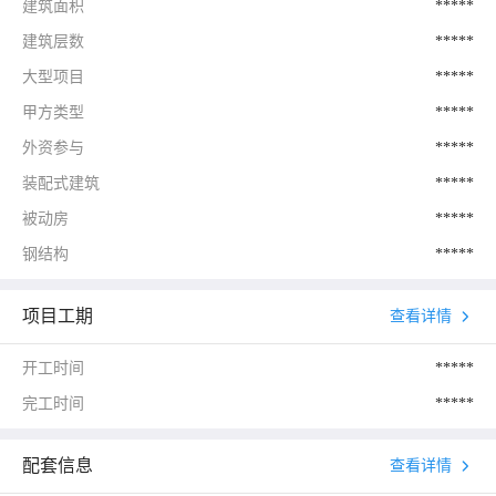
建筑面积
*****
建筑层数
*****
大型项目
*****
甲方类型
*****
外资参与
*****
装配式建筑
*****
被动房
*****
钢结构
*****
项目工期
查看详情
开工时间
*****
完工时间
*****
配套信息
查看详情