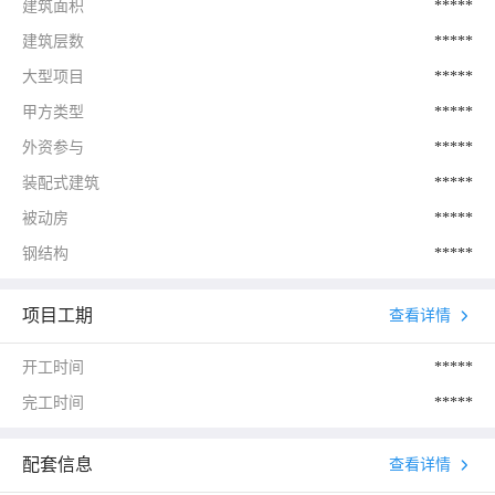
建筑面积
*****
建筑层数
*****
大型项目
*****
甲方类型
*****
外资参与
*****
装配式建筑
*****
被动房
*****
钢结构
*****
项目工期
查看详情
开工时间
*****
完工时间
*****
配套信息
查看详情