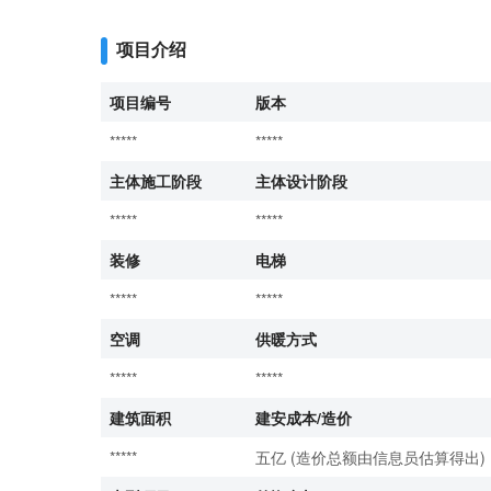
项目介绍
项目编号
版本
*****
*****
主体施工阶段
主体设计阶段
*****
*****
装修
电梯
*****
*****
空调
供暖方式
*****
*****
建筑面积
建安成本/造价
*****
五亿 (造价总额由信息员估算得出)