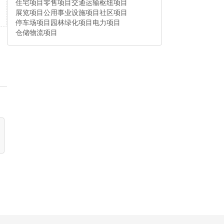
住宅项目
零售项目
交通运输枢纽项目
展览项目
公用事业设施项目
社区项目
停车场项目
园林绿化项目
电力项目
仓储物流项目