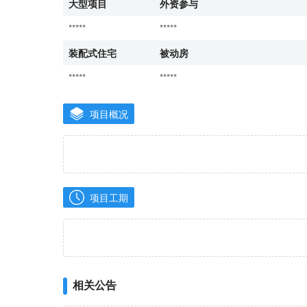
大型项目
外资参与
*****
*****
装配式住宅
被动房
*****
*****
项目概况
项目工期
相关公告