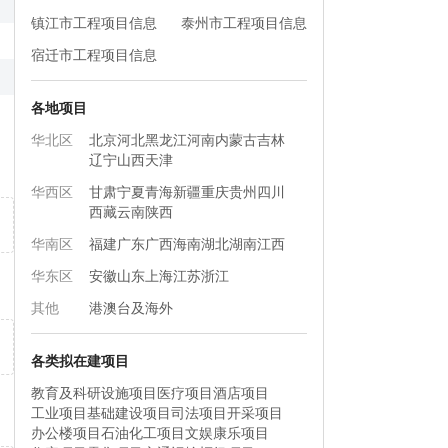
镇江市工程项目信息
泰州市工程项目信息
宿迁市工程项目信息
各地项目
华北区
北京
河北
黑龙江
河南
内蒙古
吉林
辽宁
山西
天津
华西区
甘肃
宁夏
青海
新疆
重庆
贵州
四川
西藏
云南
陕西
华南区
福建
广东
广西
海南
湖北
湖南
江西
华东区
安徽
山东
上海
江苏
浙江
其他
港澳台及海外
各类拟在建项目
教育及科研设施项目
医疗项目
酒店项目
工业项目
基础建设项目
司法项目
开采项目
办公楼项目
石油化工项目
文娱康乐项目