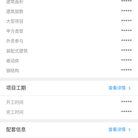
建筑面积
*****
建筑层数
*****
大型项目
*****
甲方类型
*****
外资参与
*****
装配式建筑
*****
被动房
*****
钢结构
*****
项目工期
查看详情
开工时间
*****
完工时间
*****
配套信息
查看详情