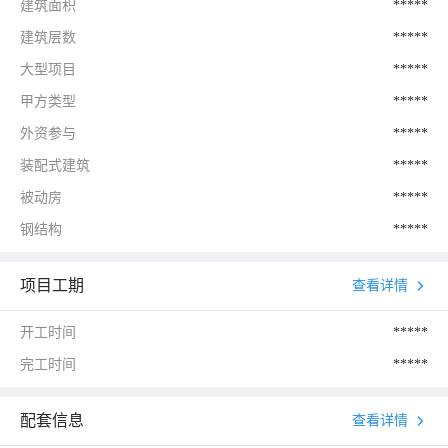
建筑面积
*****
建筑层数
*****
大型项目
*****
甲方类型
*****
外资参与
*****
装配式建筑
*****
被动房
*****
钢结构
*****
项目工期
查看详情
开工时间
*****
完工时间
*****
配套信息
查看详情