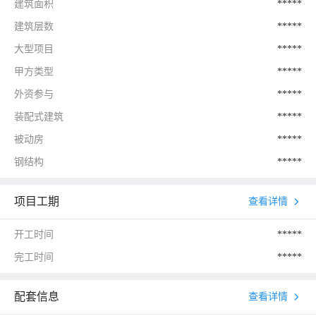
建筑面积
*****
建筑层数
*****
大型项目
*****
甲方类型
*****
外资参与
*****
装配式建筑
*****
被动房
*****
钢结构
*****
项目工期
查看详情
开工时间
*****
完工时间
*****
配套信息
查看详情