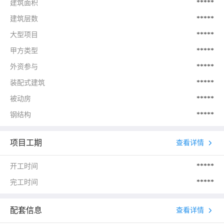
建筑面积
*****
建筑层数
*****
大型项目
*****
甲方类型
*****
外资参与
*****
装配式建筑
*****
被动房
*****
钢结构
*****
项目工期
查看详情
开工时间
*****
完工时间
*****
配套信息
查看详情