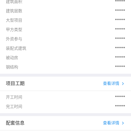
建筑面积
*****
建筑层数
*****
大型项目
*****
甲方类型
*****
外资参与
*****
装配式建筑
*****
被动房
*****
钢结构
*****
项目工期
查看详情
开工时间
*****
完工时间
*****
配套信息
查看详情