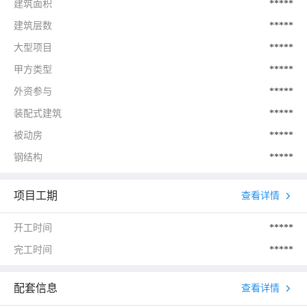
建筑面积
*****
建筑层数
*****
大型项目
*****
甲方类型
*****
外资参与
*****
装配式建筑
*****
被动房
*****
钢结构
*****
项目工期
查看详情
开工时间
*****
完工时间
*****
配套信息
查看详情