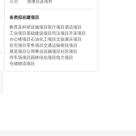
其他
港澳台及海外
各类拟在建项目
教育及科研设施项目
医疗项目
酒店项目
工业项目
基础建设项目
司法项目
开采项目
办公楼项目
石油化工项目
文娱康乐项目
住宅项目
零售项目
交通运输枢纽项目
展览项目
公用事业设施项目
社区项目
停车场项目
园林绿化项目
电力项目
仓储物流项目