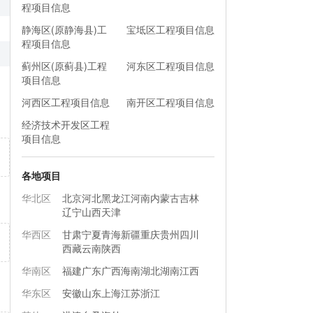
程项目信息
静海区(原静海县)工
宝坻区工程项目信息
程项目信息
蓟州区(原蓟县)工程
河东区工程项目信息
项目信息
河西区工程项目信息
南开区工程项目信息
经济技术开发区工程
项目信息
各地项目
华北区
北京
河北
黑龙江
河南
内蒙古
吉林
辽宁
山西
天津
华西区
甘肃
宁夏
青海
新疆
重庆
贵州
四川
西藏
云南
陕西
华南区
福建
广东
广西
海南
湖北
湖南
江西
华东区
安徽
山东
上海
江苏
浙江