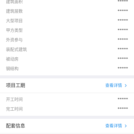
建筑面积
*****
建筑层数
*****
大型项目
*****
甲方类型
*****
外资参与
*****
装配式建筑
*****
被动房
*****
钢结构
*****
项目工期
查看详情
开工时间
*****
完工时间
*****
配套信息
查看详情