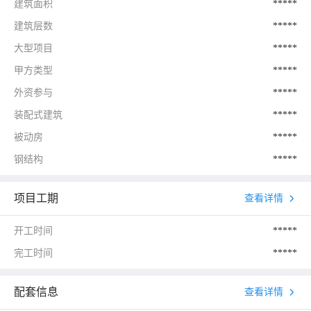
建筑面积
*****
建筑层数
*****
大型项目
*****
甲方类型
*****
外资参与
*****
装配式建筑
*****
被动房
*****
钢结构
*****
项目工期
查看详情
开工时间
*****
完工时间
*****
配套信息
查看详情