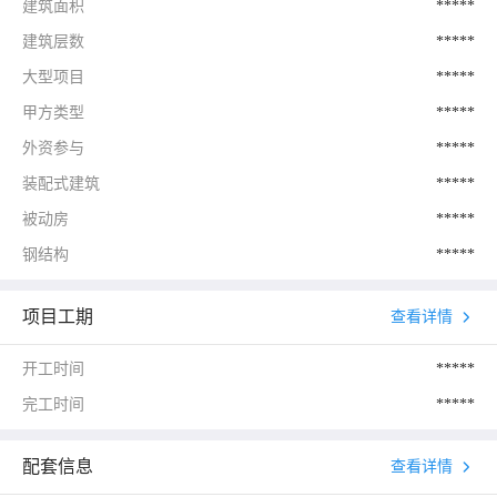
建筑面积
*****
建筑层数
*****
大型项目
*****
甲方类型
*****
外资参与
*****
装配式建筑
*****
被动房
*****
钢结构
*****
项目工期
查看详情
开工时间
*****
完工时间
*****
配套信息
查看详情