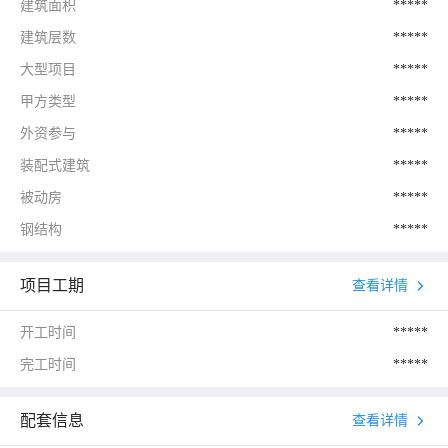
建筑面积
*****
建筑层数
*****
大型项目
*****
甲方类型
*****
外资参与
*****
装配式建筑
*****
被动房
*****
钢结构
*****
项目工期
查看详情
开工时间
*****
完工时间
*****
配套信息
查看详情