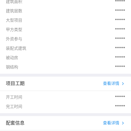
建筑面积
*****
建筑层数
*****
大型项目
*****
甲方类型
*****
外资参与
*****
装配式建筑
*****
被动房
*****
钢结构
*****
项目工期
查看详情
开工时间
*****
完工时间
*****
配套信息
查看详情